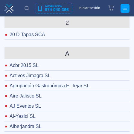
INFORMACIÓN
Iniciar sesión
674 040 366
2
20 D Tapas SCA
A
Acbr 2015 SL
Activos Jimagra SL
Agrupación Gastronómica El Tejar SL
Aire Jalisco SL
AJ Eventos SL
Al-Yazici SL
Alberjandra SL