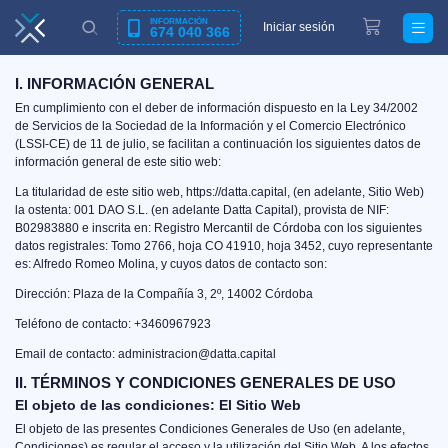
INFORMACIÓN
Iniciar sesión
674 040 366
I. INFORMACIÓN GENERAL
En cumplimiento con el deber de información dispuesto en la Ley 34/2002
de Servicios de la Sociedad de la Información y el Comercio Electrónico
(LSSI-CE) de 11 de julio, se facilitan a continuación los siguientes datos de
información general de este sitio web:
La titularidad de este sitio web, https://datta.capital, (en adelante, Sitio Web)
la ostenta: 001 DAO S.L. (en adelante Datta Capital), provista de NIF:
B02983880 e inscrita en: Registro Mercantil de Córdoba con los siguientes
datos registrales: Tomo 2766, hoja CO 41910, hoja 3452, cuyo representante
es: Alfredo Romeo Molina, y cuyos datos de contacto son:
Dirección: Plaza de la Compañía 3, 2º, 14002 Córdoba
Teléfono de contacto: +3460967923
Email de contacto: administracion@datta.capital
II. TÉRMINOS Y CONDICIONES GENERALES DE USO
El objeto de las condiciones: El Sitio Web
El objeto de las presentes Condiciones Generales de Uso (en adelante,
Condiciones) es regular el acceso y la utilización del Sitio Web. A los efectos