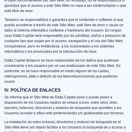
el buen funcionamiento del Sitio Web, sin embargo, no se responsabiliza ni
garantiza que el acceso a este Sitio Web no vaya a ser ininterrumpido o que
esté libre de error.
Tampoco se responsabiliza o garantiza que el contenido o software al que
pueda accederse a través de este Sitio Web, esté libre de error o cause un
daño al sistema informático (software y hardware) del Usuario. En ningún
caso Datta Capital será responsable por las pérdidas, daños o perjuicios de
cualquier tipo que surjan por el acceso, navegación y el uso del Sitio Web,
incluyéndose, pero no limitándose, a los ocasionados a los sistemas
informáticos o los provocados por la introducción de virus.
Datta Capital tampoco se hace responsable de los daños que pudiesen
ocasionarse a los usuarios por un uso inadecuado de este Sitio Web. En
particular, no se hace responsable en modo alguno de las caídas,
interrupciones, falta o defecto de las telecomunicaciones que pudieran
ocurrir.
IV. POLÍTICA DE ENLACES
Se informa que el Sitio Web de Datta Capital pone o puede poner a
disposición de los Usuarios medios de enlace (como, entre otros, links,
banners, botones), directorios y motores de búsqueda que permiten a los
Usuarios acceder a sitios web pertenecientes y/o gestionados por terceros.
La instalación de estos enlaces, directorios y motores de búsqueda en el
Sitio Web tiene por objeto facilitar a los Usuarios la búsqueda de y acceso a