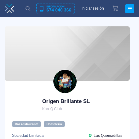
INFORMACIÓN
Iniciar sesión
674 040 366
Origen Brillante SL
Kon-Q Club
Bar restaurante
Hostelería
Sociedad Limitada
Las Quemadillas