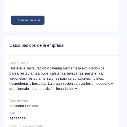
Reclamar empresa
Datos básicos de la empresa
Objeto social
Hostelería, restauración y catering mediante la explotación de
bares, restaurantes, pubs, cafeterías, heladerías, pastelerías,
furgonetas- restaurante, salones para celebraciones, hoteles,
hospederías y hostales. -La organización de eventos en pequeño y
gran formato. -La adquisición, importación y e.
Tipo de Sociedad
Sociedad Limitada
CIF
B70660584
Categorización CNAE