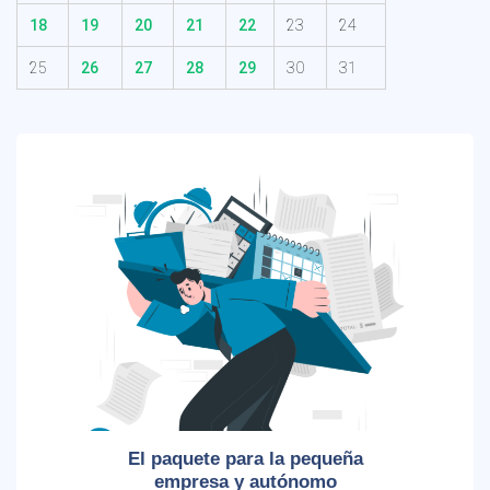
18
19
20
21
22
23
24
25
26
27
28
29
30
31
El paquete para la pequeña
empresa y autónomo