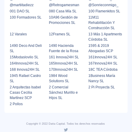
@martiitadiezz
@Retrogamesman
@Sonrieconmigo_
001 DAO SL
080 Casa Mía SL
100 Flamenkitos SL
100 Formadores SL
10A96 Gestión de
11M11
Promociones SL
Rehabilitación Y
Construcción SL
12 Varales
12Frames SL
13 Más 1 Apartments
Córdoba SL
1490 Deco And Deli
1490 Hacienda
1595 & 2019
SL
Fuente de la Rosa
Abogadas SCP
15Modaslovilo SL
161 Innova24H SL
161Innova24H SL
164Innova24H SL
165Innova24H SL
167Innova24H SL
168 Innova24H SL
170Innova24H SL
18C TEA Córdoba
1945 Rafael Castro
1984 Wood
1Business María
SL
Solutions SL
Nancy SL
2 Arquitectas Isabel
2 Comercial
2 Pi Proyecta SL
Casas Cecilia
Sánchez Murillo e
Martínez SCP
Hijos SL
2 Pollos
Copyright © 2022 Datta Capital. Todos los derechos reservados