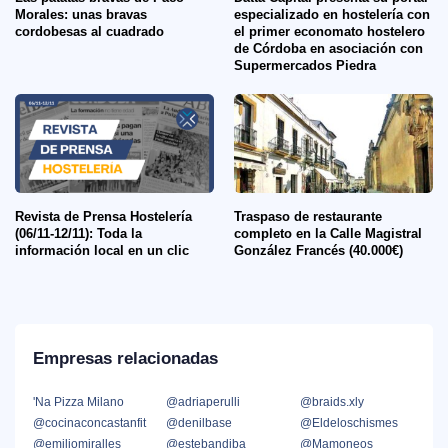
Morales: unas bravas
especializado en hostelería con
cordobesas al cuadrado
el primer economato hostelero
de Córdoba en asociación con
Supermercados Piedra
Revista de Prensa Hostelería
Traspaso de restaurante
(06/11-12/11): Toda la
completo en la Calle Magistral
información local en un clic
González Francés (40.000€)
Empresas relacionadas
'Na Pizza Milano
@adriaperulli
@braids.xly
@cocinaconcastanfit
@denilbase
@Eldeloschismes
@emiliomiralles
@estebandiba
@Mamoneos_