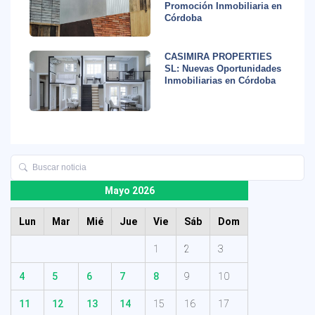
Promoción Inmobiliaria en
Córdoba
CASIMIRA PROPERTIES
SL: Nuevas Oportunidades
Inmobiliarias en Córdoba
Mayo 2026
Lun
Mar
Mié
Jue
Vie
Sáb
Dom
1
2
3
4
5
6
7
8
9
10
11
12
13
14
15
16
17