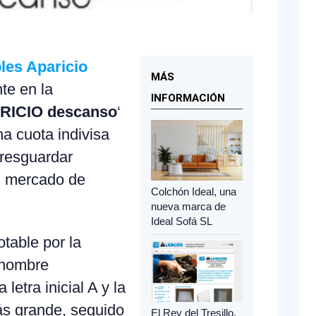
les Aparicio
MÁS
te en la
INFORMACIÓN
RICIO descanso
‘
una cuota indivisa
resguardar
el mercado de
Colchón Ideal, una
nueva marca de
Ideal Sofá SL
otable por la
l nombre
 letra inicial A y la
ás grande, seguido
El Rey del Tresillo,