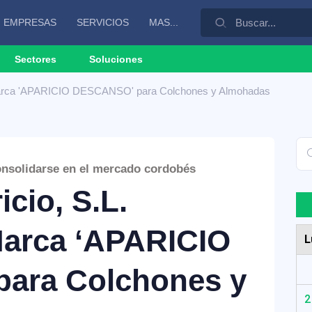
EMPRESAS
SERVICIOS
MAS...
Sectores
Soluciones
 Marca 'APARICIO DESCANSO' para Colchones y Almohadas
nsolidarse en el mercado cordobés
cio, S.L.
Marca ‘APARICIO
L
ara Colchones y
2