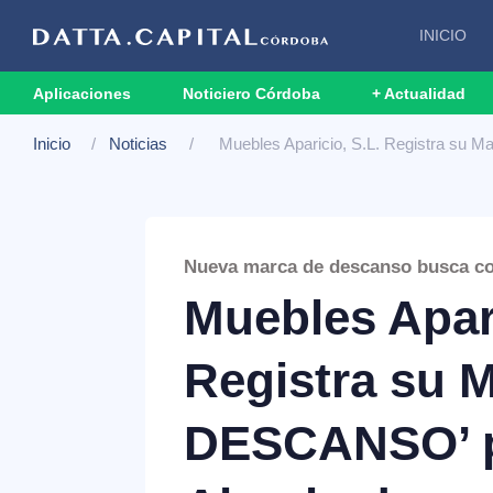
INICIO
Aplicaciones
Noticiero Córdoba
+ Actualidad
Inicio
Noticias
Muebles Aparicio, S.L. Registra su
Nueva marca de descanso busca co
Muebles Apari
Registra su 
DESCANSO’ p