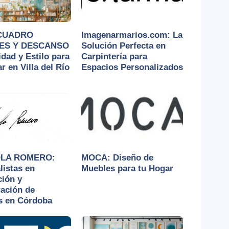
CUADRO
Imagenarmarios.com: La
ES Y DESCANSO
Solución Perfecta en
idad y Estilo para
Carpintería para
r en Villa del Río
Espacios Personalizados
LA ROMERO:
MOCA: Diseño de
listas en
Muebles para tu Hogar
ión y
ación de
s en Córdoba