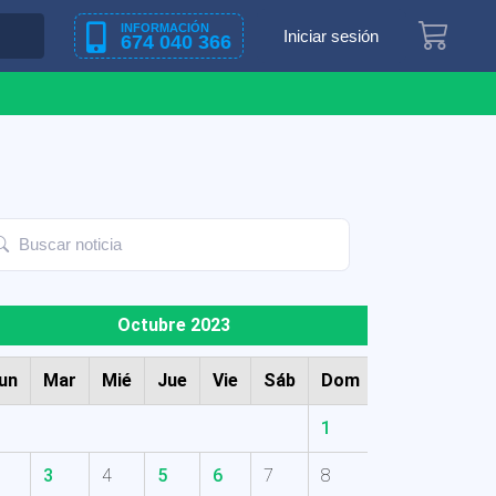
INFORMACIÓN
Iniciar sesión
674 040 366
Octubre 2023
un
Mar
Mié
Jue
Vie
Sáb
Dom
1
3
4
5
6
7
8