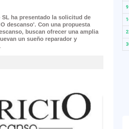
9
SL ha presentado la solicitud de
1
IO descanso
'. Con una propuesta
descanso, buscan ofrecer una amplia
2
uevan un sueño reparador y
3
.