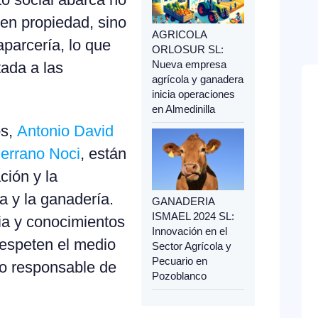
s en propiedad, sino
AGRICOLA
parcería, lo que
ORLOSUR SL:
Nueva empresa
tada a las
agrícola y ganadera
inicia operaciones
en Almedinilla
os,
Antonio David
errano Noci
, están
ción y la
ra y la ganadería.
GANADERIA
ISMAEL 2024 SL:
ia y conocimientos
Innovación en el
respeten el medio
Sector Agrícola y
Pecuario en
o responsable de
Pozoblanco