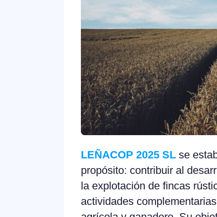
LEÑACOP 2025 SL
se estab
propósito: contribuir al desar
la explotación de fincas rústi
actividades complementarias
agrícola y ganadero. Su obje