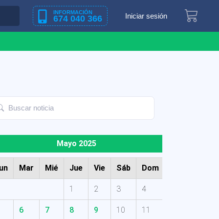
INFORMACIÓN
Iniciar sesión
674 040 366
Mayo 2025
un
Mar
Mié
Jue
Vie
Sáb
Dom
1
2
3
4
6
7
8
9
10
11