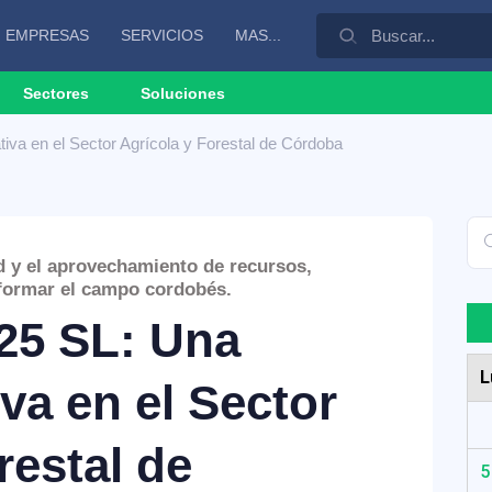
EMPRESAS
SERVICIOS
MAS...
Sectores
Soluciones
va en el Sector Agrícola y Forestal de Córdoba
d y el aprovechamiento de recursos,
formar el campo cordobés.
5 SL: Una
L
iva en el Sector
restal de
5