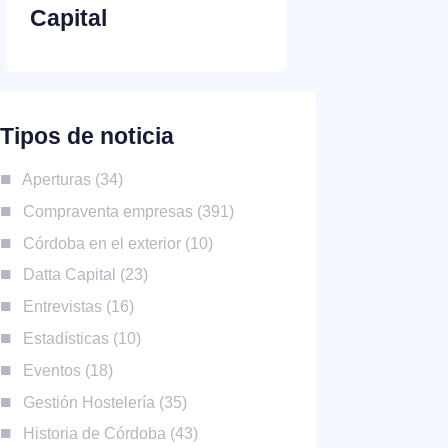
Capital
Tipos de noticia
Aperturas
34
Compraventa empresas
391
Córdoba en el exterior
10
Datta Capital
23
Entrevistas
16
Estadísticas
10
Eventos
18
Gestión Hostelería
35
Historia de Córdoba
43