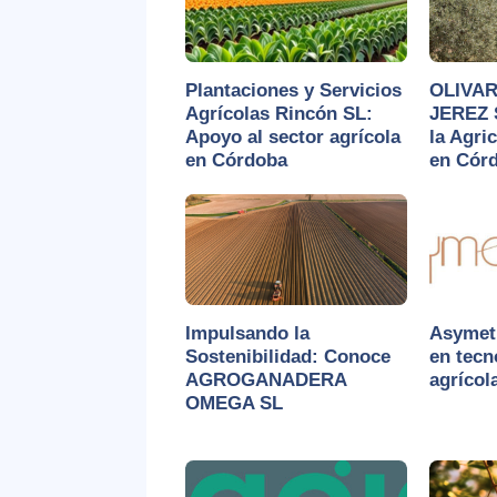
Plantaciones y Servicios
OLIVAR
Agrícolas Rincón SL:
JEREZ 
Apoyo al sector agrícola
la Agri
en Córdoba
en Cór
Impulsando la
Asymetr
Sostenibilidad: Conoce
en tecn
AGROGANADERA
agrícol
OMEGA SL