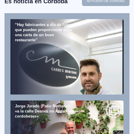
Es noticia en Córdoba
NOTICIERO DE CÓRDOBA
“Hay fabricantes a día de hoy
que pueden proporcionar toda
una carta de un buen
restaurante”
Jorge Jurado (Patio Romano):
«a la calle Deanes no llegan los
cordobeses»