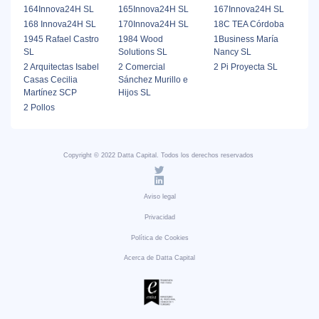
164Innova24H SL
165Innova24H SL
167Innova24H SL
168 Innova24H SL
170Innova24H SL
18C TEA Córdoba
1945 Rafael Castro
1984 Wood
1Business María
SL
Solutions SL
Nancy SL
2 Arquitectas Isabel
2 Comercial
2 Pi Proyecta SL
Casas Cecilia
Sánchez Murillo e
Martínez SCP
Hijos SL
2 Pollos
Copyright © 2022 Datta Capital. Todos los derechos reservados
Aviso legal
Privacidad
Política de Cookies
Acerca de Datta Capital