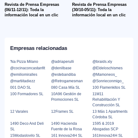
Revista de Prensa Empresas
Revista de Prensa Empresas
(06/11-12/11): Toda la
(30/10-05/11): Toda la
información local en un clic
información local en un clic
Empresas relacionadas
'Na Pizza Milano
@adriaperulli
@braids.xly
@cocinaconcastanfit
@denilbase
@Eldeloschismes
@emiliomiralles
@estebandiba
@Mamoneos_
@martiitadiezz
@Retrogamesman
@Sonrieconmigo_
001 DAO SL
080 Casa Mía SL
100 Flamenkitos SL
100 Formadores SL
10A96 Gestión de
11M11
Promociones SL
Rehabilitación Y
Construcción SL
12 Varales
12Frames SL
13 Más 1 Apartments
Córdoba SL
1490 Deco And Deli
1490 Hacienda
1595 & 2019
SL
Fuente de la Rosa
Abogadas SCP
15Modaslovilo SL
161 Innova24H SL
161Innova24H SL