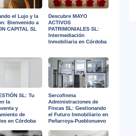
ndo el Lujo y la
Descubre MAYO
ón: Bienvenido a
ACTIVOS
N CAPITAL SL
PATRIMONIALES SL:
Intermediación
Inmobiliaria en Córdoba
STIÓN SL: Tu
Sercofinma
en la
Administraciones de
venta y
Fincas SL: Gestionando
amiento de
el Futuro Inmobiliario en
les en Córdoba
Peñarroya-Pueblonuevo