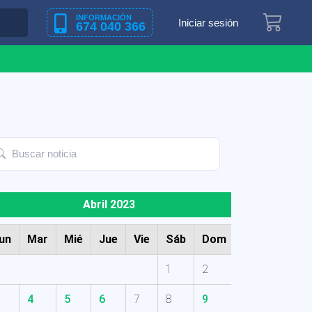
INFORMACIÓN
Iniciar sesión
674 040 366
Abril 2023
un
Mar
Mié
Jue
Vie
Sáb
Dom
1
2
4
5
6
7
8
9