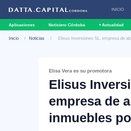
INICIO
Aplicaciones
Noticiero Córdoba
+ Actualidad
Inicio
Noticias
Elisus Inversiones SL, empresa de alq
Elisa Vera es su promotora
Elisus Invers
empresa de a
inmuebles po