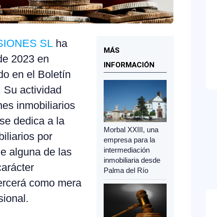
SIONES SL
ha
MÁS
 de 2023 en
INFORMACIÓN
o en el Boletín
. Su actividad
enes inmobiliarios
se dedica a la
Morbal XXIII, una
liarios por
empresa para la
intermediación
e alguna de las
inmobiliaria desde
carácter
Palma del Río
ejercerá como mera
sional.