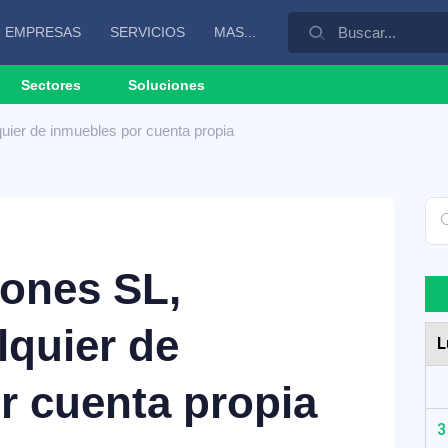
EMPRESAS
SERVICIOS
MAS...
Sectores
Soluciones
uier de inmuebles por cuenta propia
iones SL,
lquier de
L
r cuenta propia
3