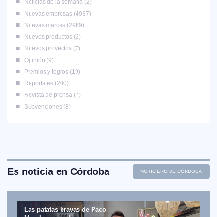
Noticias de la semana
2
Nuevas empresas
4937
Nuevas marcas
2989
Nuevos productos
2
Nuevos proyectos
7
Opinión
9
Premios y logros
19
Reportajes
200
Revista de prensa
7
Subvenciones
8
Es noticia en Córdoba
NOTICIERO DE CÓRDOBA
Las patatas bravas de Paco