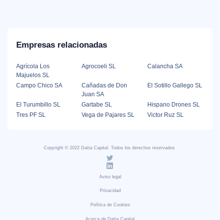
Empresas relacionadas
Agrícola Los
Agrocoeli SL
Calancha SA
Majuelos SL
Campo Chico SA
Cañadas de Don
El Sotillo Gallego SL
Juan SA
El Turumbillo SL
Gartabe SL
Hispano Drones SL
Tres PF SL
Vega de Pajares SL
Victor Ruz SL
Copyright © 2022 Datta Capital. Todos los derechos reservados
Aviso legal
Privacidad
Política de Cookies
Acerca de Datta Capital