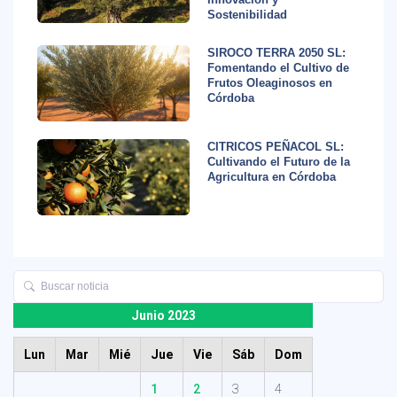
Sostenibilidad
SIROCO TERRA 2050 SL:
Fomentando el Cultivo de
Frutos Oleaginosos en
Córdoba
CITRICOS PEÑACOL SL:
Cultivando el Futuro de la
Agricultura en Córdoba
Junio 2023
Lun
Mar
Mié
Jue
Vie
Sáb
Dom
1
2
3
4