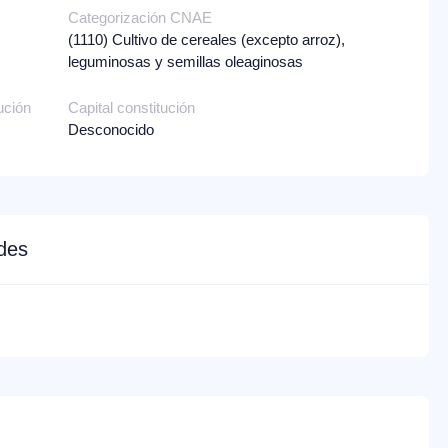
Categorización CNAE
(1110)
Cultivo de cereales (excepto arroz),
leguminosas y semillas oleaginosas
ución
Capital constitución
Desconocido
edes