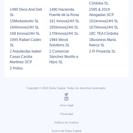
Córdoba SL
1490 Deco And Deli
1490 Hacienda
1595 & 2019
SL
Fuente de la Rosa
Abogadas SCP
15Modaslovilo SL
161 Innova24H SL
161Innova24H SL
164Innova24H SL
165Innova24H SL
167Innova24H SL
168 Innova24H SL
170Innova24H SL
18C TEA Córdoba
1945 Rafael Castro
1984 Wood
1Business María
SL
Solutions SL
Nancy SL
2 Arquitectas Isabel
2 Comercial
2 Pi Proyecta SL
Casas Cecilia
Sánchez Murillo e
Martínez SCP
Hijos SL
2 Pollos
Copyright © 2022 Datta Capital. Todos los derechos reservados
Aviso legal
Privacidad
Política de Cookies
Acerca de Datta Capital