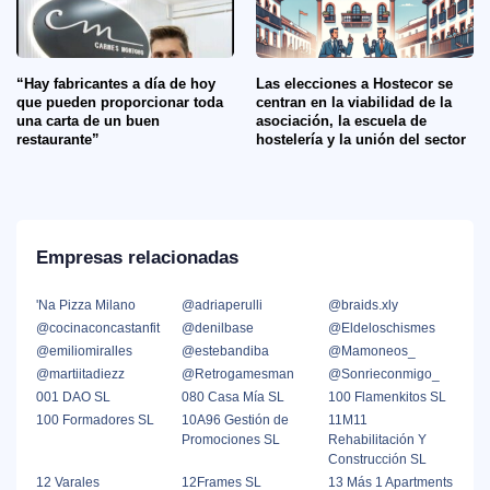
“Hay fabricantes a día de hoy
Las elecciones a Hostecor se
que pueden proporcionar toda
centran en la viabilidad de la
una carta de un buen
asociación, la escuela de
restaurante”
hostelería y la unión del sector
Empresas relacionadas
'Na Pizza Milano
@adriaperulli
@braids.xly
@cocinaconcastanfit
@denilbase
@Eldeloschismes
@emiliomiralles
@estebandiba
@Mamoneos_
@martiitadiezz
@Retrogamesman
@Sonrieconmigo_
001 DAO SL
080 Casa Mía SL
100 Flamenkitos SL
100 Formadores SL
10A96 Gestión de
11M11
Promociones SL
Rehabilitación Y
Construcción SL
12 Varales
12Frames SL
13 Más 1 Apartments