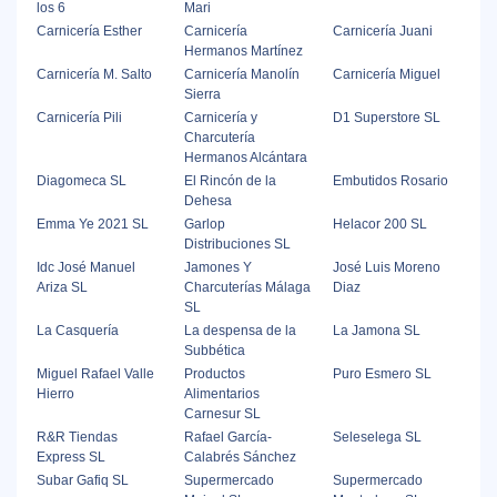
los 6
Mari
Carnicería Esther
Carnicería
Carnicería Juani
Hermanos Martínez
Carnicería M. Salto
Carnicería Manolín
Carnicería Miguel
Sierra
Carnicería Pili
Carnicería y
D1 Superstore SL
Charcutería
Hermanos Alcántara
Diagomeca SL
El Rincón de la
Embutidos Rosario
Dehesa
Emma Ye 2021 SL
Garlop
Helacor 200 SL
Distribuciones SL
Idc José Manuel
Jamones Y
José Luis Moreno
Ariza SL
Charcuterías Málaga
Diaz
SL
La Casquería
La despensa de la
La Jamona SL
Subbética
Miguel Rafael Valle
Productos
Puro Esmero SL
Hierro
Alimentarios
Carnesur SL
R&R Tiendas
Rafael García-
Seleselega SL
Express SL
Calabrés Sánchez
Subar Gafiq SL
Supermercado
Supermercado