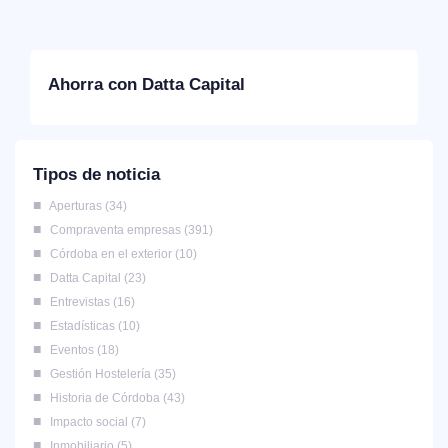
Ahorra con Datta Capital
Tipos de noticia
Aperturas
34
Compraventa empresas
391
Córdoba en el exterior
10
Datta Capital
23
Entrevistas
16
Estadísticas
10
Eventos
18
Gestión Hostelería
35
Historia de Córdoba
43
Impacto social
7
Inmobiliario
5