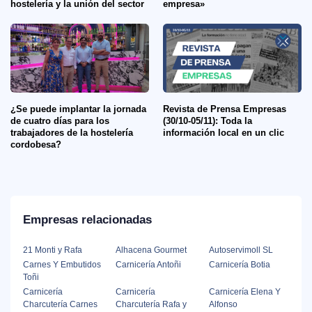
hostelería y la unión del sector
empresa»
¿Se puede implantar la jornada
Revista de Prensa Empresas
de cuatro días para los
(30/10-05/11): Toda la
trabajadores de la hostelería
información local en un clic
cordobesa?
Empresas relacionadas
21 Monti y Rafa
Alhacena Gourmet
Autoservimoll SL
Carnes Y Embutidos
Carnicería Antoñi
Carnicería Botia
Toñi
Carnicería
Carnicería
Carnicería Elena Y
Charcutería Carnes
Charcutería Rafa y
Alfonso