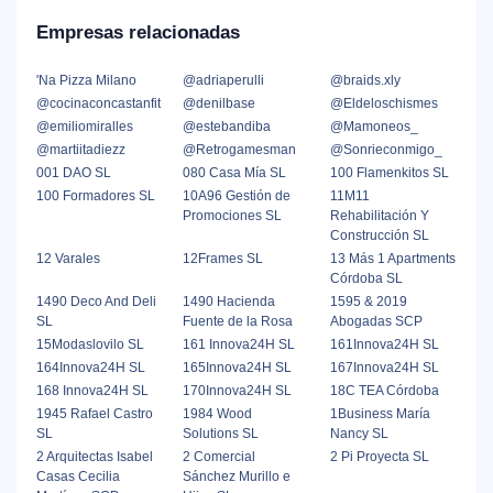
Empresas relacionadas
'Na Pizza Milano
@adriaperulli
@braids.xly
@cocinaconcastanfit
@denilbase
@Eldeloschismes
@emiliomiralles
@estebandiba
@Mamoneos_
@martiitadiezz
@Retrogamesman
@Sonrieconmigo_
001 DAO SL
080 Casa Mía SL
100 Flamenkitos SL
100 Formadores SL
10A96 Gestión de
11M11
Promociones SL
Rehabilitación Y
Construcción SL
12 Varales
12Frames SL
13 Más 1 Apartments
Córdoba SL
1490 Deco And Deli
1490 Hacienda
1595 & 2019
SL
Fuente de la Rosa
Abogadas SCP
15Modaslovilo SL
161 Innova24H SL
161Innova24H SL
164Innova24H SL
165Innova24H SL
167Innova24H SL
168 Innova24H SL
170Innova24H SL
18C TEA Córdoba
1945 Rafael Castro
1984 Wood
1Business María
SL
Solutions SL
Nancy SL
2 Arquitectas Isabel
2 Comercial
2 Pi Proyecta SL
Casas Cecilia
Sánchez Murillo e