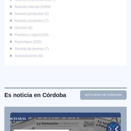
Nuevas marcas
2989
Nuevos productos
2
Nuevos proyectos
7
Opinión
9
Premios y logros
19
Reportajes
200
Revista de prensa
7
Subvenciones
8
Es noticia en Córdoba
NOTICIERO DE CÓRDOBA