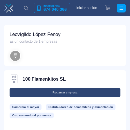
INFORMACIÓN
Iniciar sesión
674 040 366
Leovigildo López Fenoy
Es un contacto de 1 empresas
100 Flamenkitos SL
Reclamar empresa
Comercio al mayor
Distribuidores de comestibles y alimentación
Otro comercio al por menor