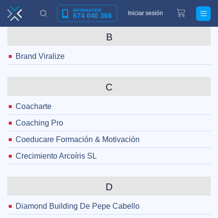
INFORMACIÓN
Iniciar sesión
674 040 366
B
Brand Viralize
C
Coacharte
Coaching Pro
Coeducare Formación & Motivación
Crecimiento Arcoíris SL
D
Diamond Building De Pepe Cabello