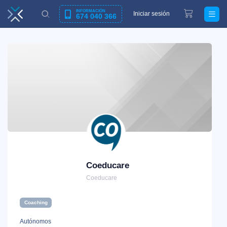
INFORMACIÓN
Iniciar sesión
674 040 366
Coeducare
Coeducare
Coaching
Autónomos