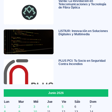
Varda: La Revolución en
Telecomunicaciones y Tecnología
de Fibra Óptica
LISTIUR: Innovación en Soluciones
Digitales y Multimedia
PLUS PCI: Tu Socio en Seguridad
Contra Incendios
Junio 2026
Lun
Mar
Mié
Jue
Vie
Sáb
Dom
1
2
3
4
5
6
7
8
9
10
11
12
13
14