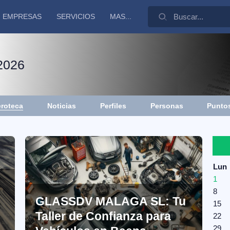
EMPRESAS
SERVICIOS
MAS...
 2026
roteca
Noticias
Perfiles
Personas
Puntos
Lun
1
8
GLASSDV MALAGA SL: Tu
15
Taller de Confianza para
22
29