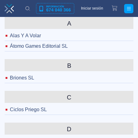
INFORMACIÓN
Iniciar sesión
674 040 366
A
Alas Y A Volar
Átomo Games Editorial SL
B
Briones SL
C
Ciclos Priego SL
D