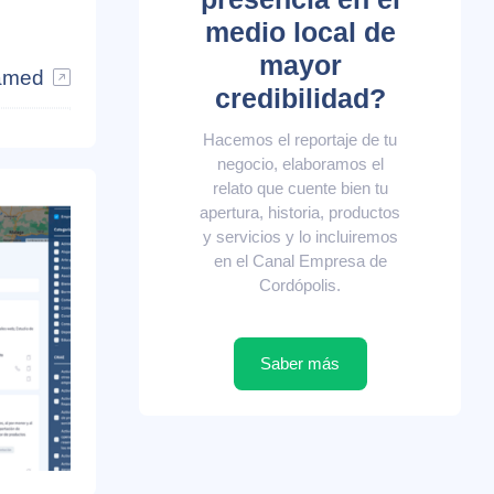
medio local de
mayor
amed
credibilidad?
Hacemos el reportaje de tu
negocio, elaboramos el
relato que cuente bien tu
apertura, historia, productos
y servicios y lo incluiremos
en el Canal Empresa de
Cordópolis.
Saber más