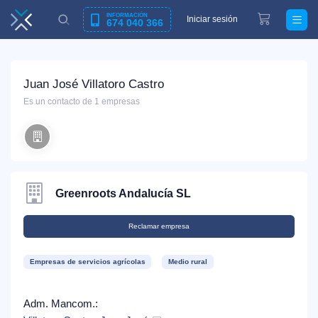
INFORMACIÓN
Iniciar sesión
674 040 366
Juan José Villatoro Castro
Es un contacto de 1 empresas
Greenroots Andalucía SL
Reclamar empresa
Empresas de servicios agrícolas
Medio rural
Adm. Mancom.: