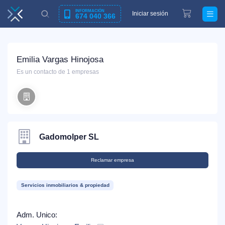
INFORMACIÓN
Iniciar sesión
674 040 366
Emilia Vargas Hinojosa
Es un contacto de 1 empresas
Gadomolper SL
Reclamar empresa
Servicios inmobiliarios & propiedad
Adm. Unico: