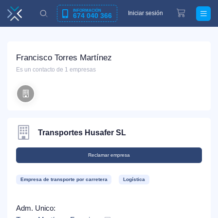
INFORMACIÓN
Iniciar sesión
674 040 366
Francisco Torres Martínez
Es un contacto de 1 empresas
Transportes Husafer SL
Reclamar empresa
Empresa de transporte por carretera
Logística
Adm. Unico: