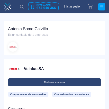
INFORMACIÓN
Iniciar sesión
674 040 366
Antonio Some Calvillo
Es un contacto de 1 empresas
Veinluc SA
Reclamar empresa
Compraventas de automóviles
Concesionarios de camiones
Consejero: