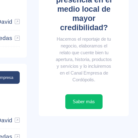
medio local de
mayor
David
credibilidad?
edas
Hacemos el reportaje de tu
negocio, elaboramos el
relato que cuente bien tu
apertura, historia, productos
y servicios y lo incluiremos
en el Canal Empresa de
empresa
Cordópolis.
Saber más
David
edas