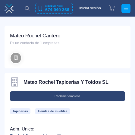
INFORMACIÓN
Iniciar sesión
674 040 366
Mateo Rochel Cantero
Es un contacto de 1 empresas
Mateo Rochel Tapicerías Y Toldos SL
Reclamar empresa
Tapicerías
Tiendas de muebles
Adm. Unico: