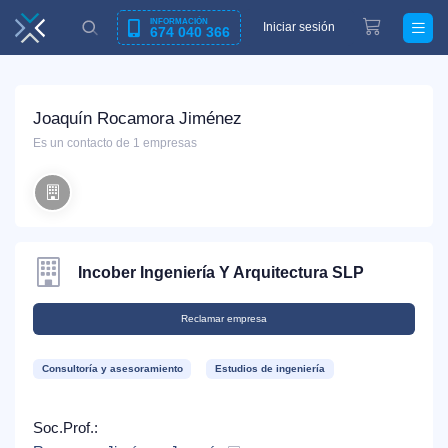
INFORMACIÓN
Iniciar sesión
674 040 366
Joaquín Rocamora Jiménez
Es un contacto de 1 empresas
Incober Ingeniería Y Arquitectura SLP
Reclamar empresa
Consultoría y asesoramiento
Estudios de ingeniería
Soc.Prof.: