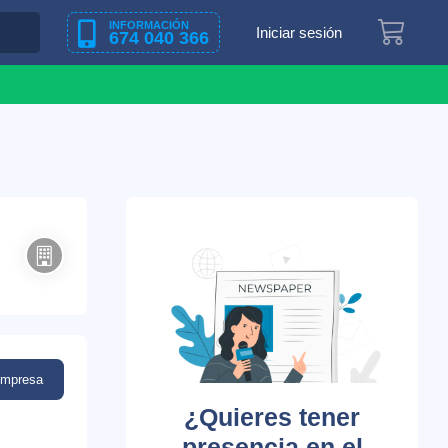
INFORMACIÓN
Iniciar sesión
674 040 366
empresa
¿Quieres tener
presencia en el