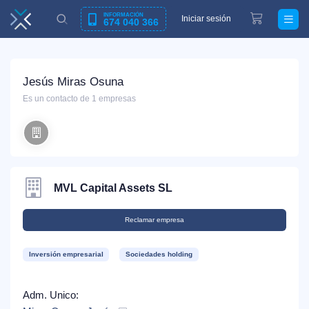
INFORMACIÓN
Iniciar sesión
674 040 366
Jesús Miras Osuna
Es un contacto de 1 empresas
MVL Capital Assets SL
Reclamar empresa
Inversión empresarial
Sociedades holding
Adm. Unico: