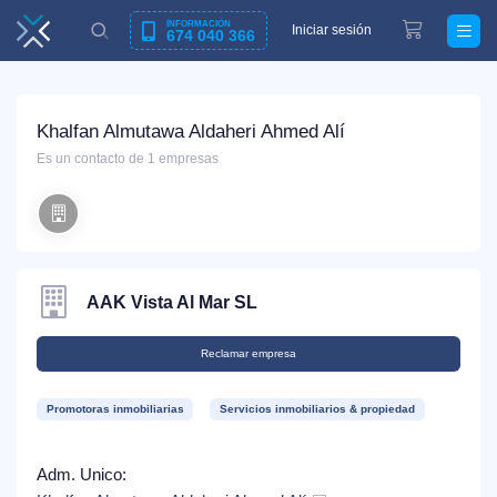
INFORMACIÓN
Iniciar sesión
674 040 366
Khalfan Almutawa Aldaheri Ahmed Alí
Es un contacto de 1 empresas
AAK Vista Al Mar SL
Reclamar empresa
Promotoras inmobiliarias
Servicios inmobiliarios & propiedad
Adm. Unico: