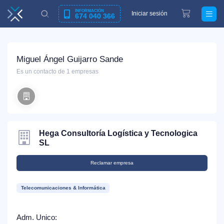
INFORMACIÓN
Iniciar sesión
674 040 366
Miguel Ángel Guijarro Sande
Es un contacto de 1 empresas
Hega Consultoría Logística y Tecnologica
SL
Reclamar empresa
Telecomunicaciones & Informática
Adm. Unico: