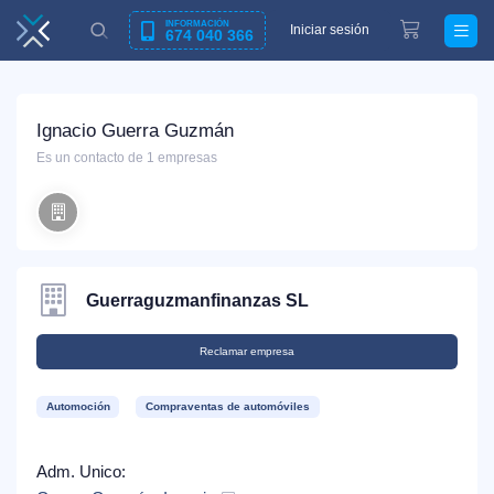
INFORMACIÓN
Iniciar sesión
674 040 366
Ignacio Guerra Guzmán
Es un contacto de 1 empresas
Guerraguzmanfinanzas SL
Reclamar empresa
Automoción
Compraventas de automóviles
Adm. Unico: