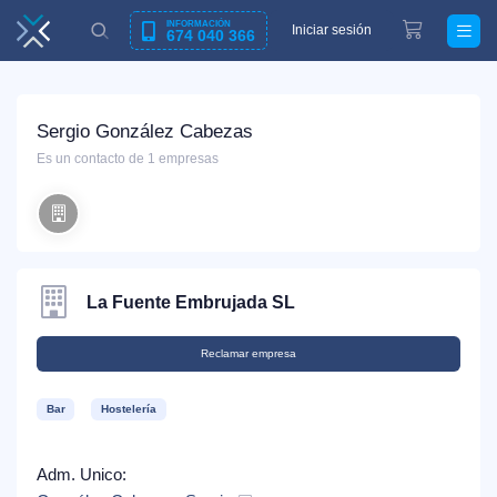
INFORMACIÓN
Iniciar sesión
674 040 366
Sergio González Cabezas
Es un contacto de 1 empresas
La Fuente Embrujada SL
Reclamar empresa
Bar
Hostelería
Adm. Unico: