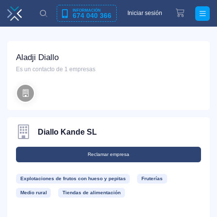
INFORMACIÓN
Iniciar sesión
674 040 366
Aladji Diallo
Es un contacto de 1 empresas
Diallo Kande SL
Reclamar empresa
Explotaciones de frutos con hueso y pepitas
Fruterías
Medio rural
Tiendas de alimentación