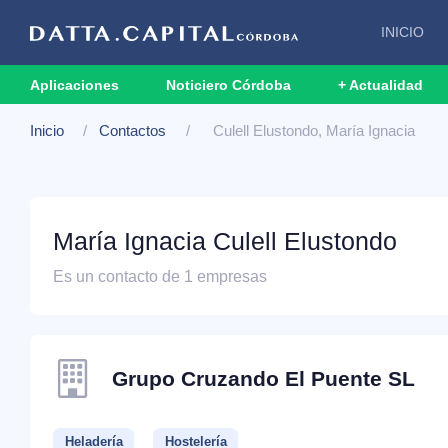
INICIO
Aplicaciones
Noticiero Córdoba
+ Actualidad
Inicio
Contactos
Culell Elustondo, María Ignacia
María Ignacia Culell Elustondo
Es un contacto de 1 empresas
Grupo Cruzando El Puente SL
Heladería
Hostelería