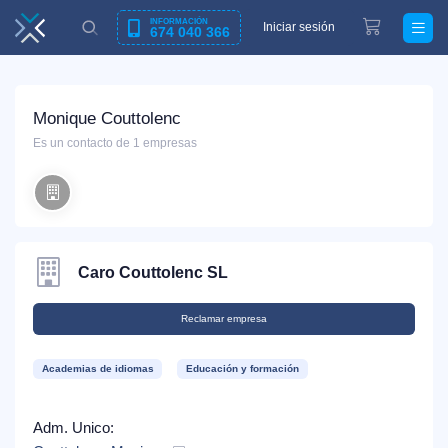
INFORMACIÓN
Iniciar sesión
674 040 366
Monique Couttolenc
Es un contacto de 1 empresas
Caro Couttolenc SL
Reclamar empresa
Academias de idiomas
Educación y formación
Adm. Unico: