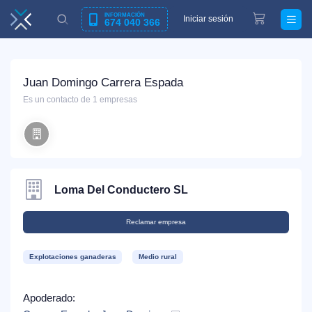
INFORMACIÓN
Iniciar sesión
674 040 366
Juan Domingo Carrera Espada
Es un contacto de 1 empresas
Loma Del Conductero SL
Reclamar empresa
Explotaciones ganaderas
Medio rural
Apoderado: