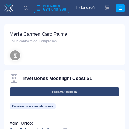
INFORMACIÓN
Iniciar sesión
674 040 366
María Carmen Caro Palma
Es un contacto de 1 empresas
Inversiones Moonlight Coast SL
Reclamar empresa
Construcción e instalaciones
Adm. Unico: