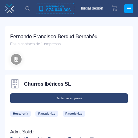
INFORMACIÓN
Iniciar sesión
674 040 366
Fernando Francisco Berdud Bernabéu
Es un contacto de 1 empresas
Churros Ibéricos SL
Reclamar empresa
Hostelería
Panaderías
Pastelerías
Adm. Solid.: