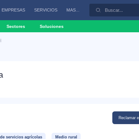
EMPRESAS
SERVICIOS
MAS...
Sectores
Soluciones
l
a
Reclamar 
e servicios agrícolas
Medio rural