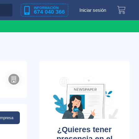
INFORMACIÓN
Iniciar sesión
674 040 366
empresa
¿Quieres tener
presencia en el