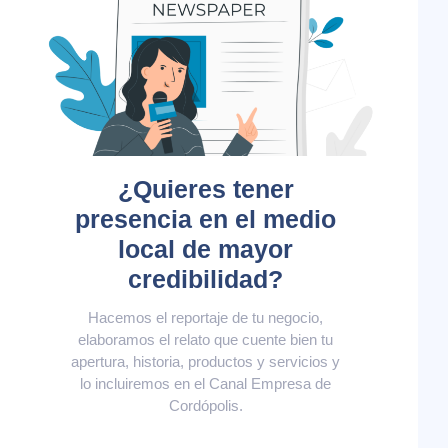
¿Quieres tener
presencia en el medio
local de mayor
credibilidad?
Hacemos el reportaje de tu negocio,
elaboramos el relato que cuente bien tu
apertura, historia, productos y servicios y
lo incluiremos en el Canal Empresa de
Cordópolis.