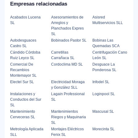
Empresas relacionadas
Acabados Lucena
Asesoramientos de
Asisred
SL
Arreglos y
Multiservicios SLL
Planchados Expres
SL
Autodesguaces
Bobinados Pastor SL
Bobinas Las
Castro SL
Quemadas SCA
Cándido Córdoba
Carretillas
Centrifugación Cano
Ruiz Leyco SL
Carrañaca SL
León SL
Comercial De
Cordoclima MD SL
Desguace La
Recambios
Ponderosa SL
Montemayor SL
Electel Sur SL
Electricidad Moraga
Infodel SL
y González SLL
Instalaciones y
Lagain Professional
Loginpool SL
Conductos del Sur
SL
SL
Mantenimiento
Mantenimientos
Mascusal SL
Cerveceras SL
Riegos y Maquinaria
SL
Metrología Aplicada
Montajes Eléctricos
Morecinta SL
SLL
Fenix SL