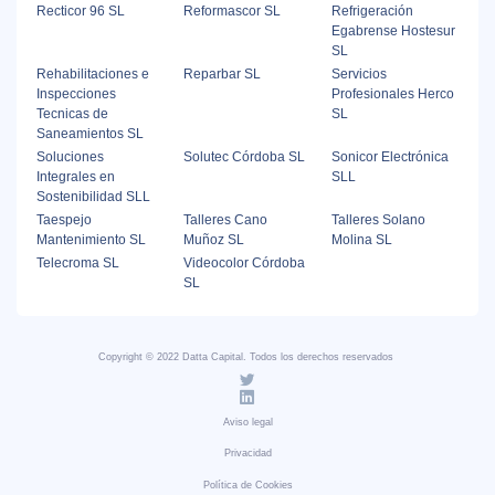
Recticor 96 SL
Reformascor SL
Refrigeración
Egabrense Hostesur
SL
Rehabilitaciones e
Reparbar SL
Servicios
Inspecciones
Profesionales Herco
Tecnicas de
SL
Saneamientos SL
Soluciones
Solutec Córdoba SL
Sonicor Electrónica
Integrales en
SLL
Sostenibilidad SLL
Taespejo
Talleres Cano
Talleres Solano
Mantenimiento SL
Muñoz SL
Molina SL
Telecroma SL
Videocolor Córdoba
SL
Copyright © 2022 Datta Capital. Todos los derechos reservados
Aviso legal
Privacidad
Política de Cookies