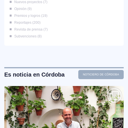
Nuevos proyectos
7
Opinión
9
Premios y logros
19
Reportajes
200
Revista de prensa
7
Subvenciones
8
Es noticia en Córdoba
NOTICIERO DE CÓRDOBA