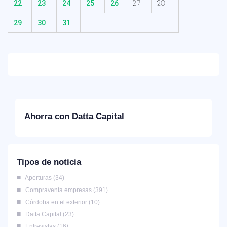
22
23
24
25
26
27
28
29
30
31
Ahorra con Datta Capital
Tipos de noticia
Aperturas
34
Compraventa empresas
391
Córdoba en el exterior
10
Datta Capital
23
Entrevistas
16