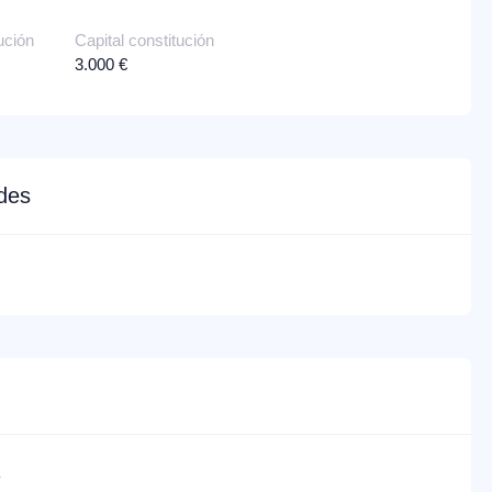
ución
Capital constitución
3.000 €
edes
a