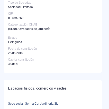
Tipo de Sociedad
Sociedad Limitada
CIF
B14892269
Categorización CNAE
(8130)
Actividades de jardinería
Estado
Extinguida
Fecha de constitución
25/05/2010
Capital constitución
3.006 €
Espacios físicos, comercios y sedes
Sede social: Serma Cor Jardineria SL