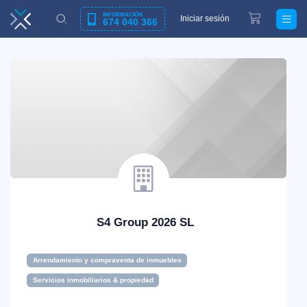
INFORMACIÓN
Iniciar sesión
674 040 366
S4 Group 2026 SL
Arrendamiento y compraventa de inmuebles
Servicios inmobiliarios & propiedad