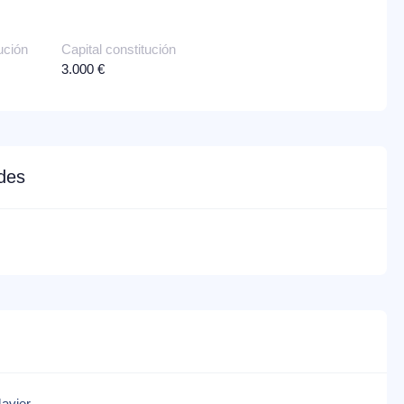
ución
Capital constitución
3.000 €
edes
Javier