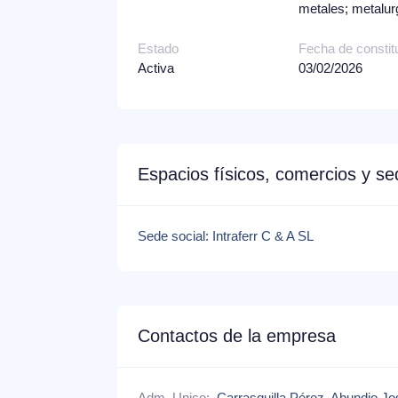
metales; metalur
Estado
Fecha de constit
Activa
03/02/2026
Espacios físicos, comercios y s
Sede social: Intraferr C & A SL
Contactos de la empresa
Adm. Unico:
Carrasquilla Pérez, Abundio Jo