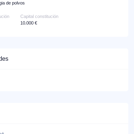
gia de polvos
ución
Capital constitución
10.000 €
edes
sé