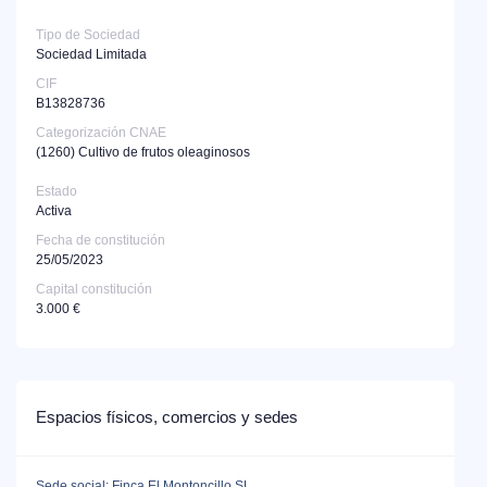
Tipo de Sociedad
Sociedad Limitada
CIF
B13828736
Categorización CNAE
(1260)
Cultivo de frutos oleaginosos
Estado
Activa
Fecha de constitución
25/05/2023
Capital constitución
3.000 €
Espacios físicos, comercios y sedes
Sede social: Finca El Montoncillo SL