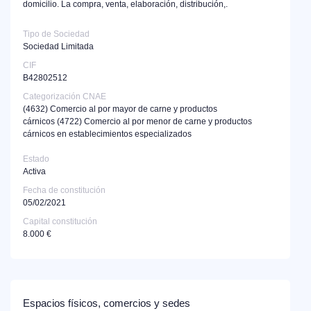
domicilio. La compra, venta, elaboración, distribución,.
Tipo de Sociedad
Sociedad Limitada
CIF
B42802512
Categorización CNAE
(4632)
Comercio al por mayor de carne y productos
cárnicos
(4722)
Comercio al por menor de carne y productos
cárnicos en establecimientos especializados
Estado
Activa
Fecha de constitución
05/02/2021
Capital constitución
8.000 €
Espacios físicos, comercios y sedes